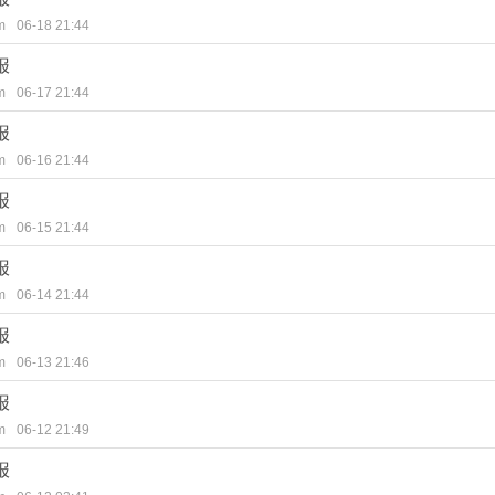
m
06-18 21:44
报
m
06-17 21:44
报
m
06-16 21:44
报
m
06-15 21:44
报
m
06-14 21:44
报
m
06-13 21:46
报
m
06-12 21:49
报