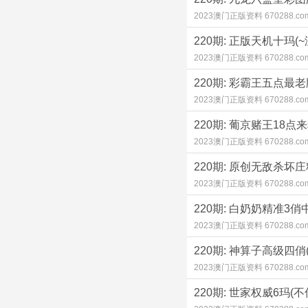
2023澳门正版资料 670288.co
220期: 正版天机十玛(
2023澳门正版资料 670288.co
220期: 彩霸王五点最老
2023澳门正版资料 670288.co
220期: 葡京赌王18点
2023澳门正版资料 670288.co
220期: 原创无敌杀坏庄
2023澳门正版资料 670288.co
220期: 白奶奶精准3俏
2023澳门正版资料 670288.co
220期: 神算子高级四俏
2023澳门正版资料 670288.co
220期: 世家权威6玛