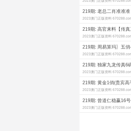
2023澳门正版资料 670288.co
219期: 老总二肖准准准
2023澳门正版资料 670288.co
219期: 高官来料【传
2023澳门正版资料 670288.co
219期: 周易算玛〗五
2023澳门正版资料 670288.co
219期: 独家九龙传真
2023澳门正版资料 670288.co
219期: 黄金1俏(贵宾
2023澳门正版资料 670288.co
219期: 曾道仁稳赢16
2023澳门正版资料 670288.co