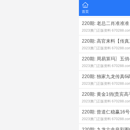
首页
220期: 老总二肖准准准
2023澳门正版资料 670288.co
220期: 高官来料【传
2023澳门正版资料 670288.co
220期: 周易算玛〗五
2023澳门正版资料 670288.co
220期: 独家九龙传真
2023澳门正版资料 670288.co
220期: 黄金1俏(贵宾
2023澳门正版资料 670288.co
220期: 曾道仁稳赢16
2023澳门正版资料 670288.co
220期: 九龙六盒皇彩