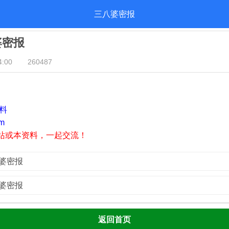
三八婆密报
婆密报
:00
260487
资料
m
站或本资料，一起交流！
八婆密报
八婆密报
返回首页